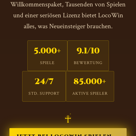
Willkommenspaket, Tausenden von Spielen
und einer seriösen Lizenz bietet LocoWin
alles, was Neueinsteiger brauchen.
5.000+
9.1/10
SPIELE
BEWERTUNG
24/7
85.000+
STD. SUPPORT
AKTIVE SPIELER
☥