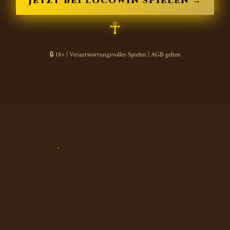
JETZT BEI LOCOWIN SPIELEN →
☥
🔒 18+ | Verantwortungsvolles Spielen | AGB gelten